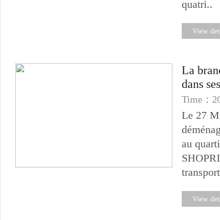
quatri..
View det
La bran
dans se
Time：20
Le 27 Ma
déménagé
au quart
SHOPRITE
transport
View det