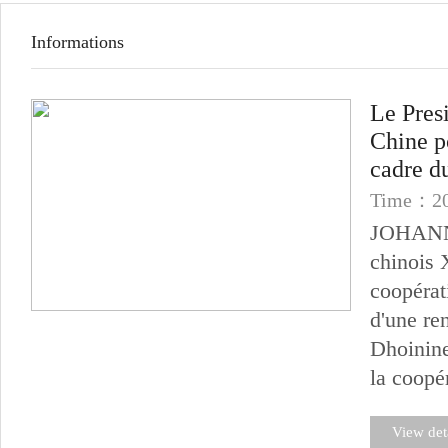
Informations
Le Pres
Chine po
cadre d
Time：20
JOHANNE
chinois 
coopérat
d'une re
Dhoinin
la coopér
View det