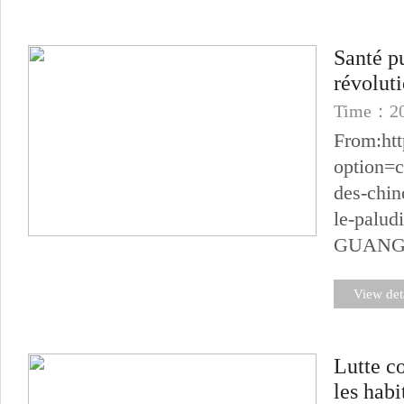
Santé p
révolut
Time：20
From:htt
option=
des-chin
le-palud
GUANGZHO
View det
Lutte c
les habi