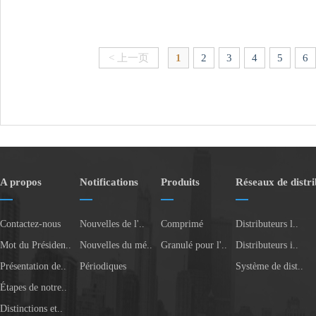
< 上一页
1
2
3
4
5
6
A propos
Notifications
Produits
Réseaux de distri
Contactez-nous
Nouvelles de l'..
Comprimé
Distributeurs l..
Mot du Présiden..
Nouvelles du mé..
Granulé pour l'..
Distributeurs i..
Présentation de..
Périodiques
Système de dist..
Étapes de notre..
Distinctions et..