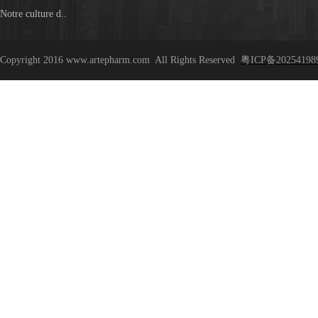
Notre culture d..
Copyright 2016 www.artepharm.com
All Rights Reserved
粤ICP备20254198