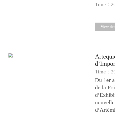
Time：20
View det
Artequi
d’Impor
Time：20
Du 1er a
de la Fo
d’Exhibi
nouvelle
d’Artémi