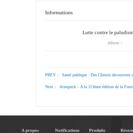
Informations
Lutte contre le paludism
éditeur：
PREV：
Santé publique : Des Chinois découvrent 
Next：
Artequick – A la 113ème édition de la Foir
A propos
Notifications
Produits
Réseau