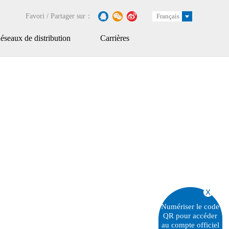
Favori / Partager sur：
Français
seaux de distribution
Carrières
Numériser le code
QR pour accéder
au compte officiel