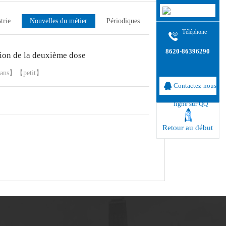
trie
Nouvelles du métier
Périodiques
Téléphone
8620-86396290
ution de la deuxième dose
ans
】【
petit
】
Contactez-nous
ligne sur QQ
Retour au début