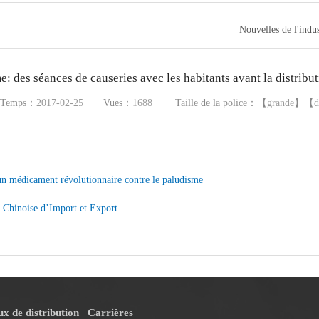
Nouvelles de l'indus
e: des séances de causeries avec les habitants avant la distrib
Temps：
2017-02-25
Vues：
1688
Taille de la police：【
grande
】【
d
un médicament révolutionnaire contre le paludisme
e Chinoise d’Import et Export
x de distribution
Carrières