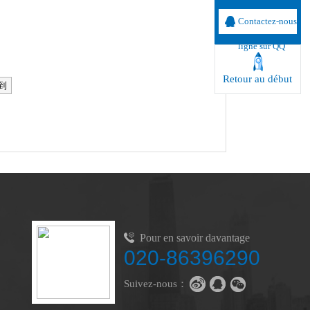
Contactez-nous
ligne sur QQ
Retour au début
Pour en savoir davantage
020-86396290
Suivez-nous：