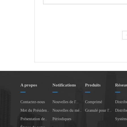
A propos
Notifications
Produits
Réseau
Contactez-nous
Nouvelles de l'..
Comprimé
Distribu
Mot du Présiden..
Nouvelles du mé..
Granulé pour l'..
Distribu
Présentation de..
Périodiques
Système