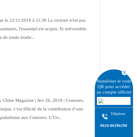
 le 22/11/2016 à 11:30 La victoire n'est pas
itaires, l'essentiel est acquis. Et irréversible.
 de totale éradic..
Numériser le code
QR pour accéder
au compte officiel
by Chine Magazine | Avr 26, 2018 | Comores,
un, s’est félicité de la contribution d’une
Téléphone
u paludisme aux Comores. L’Un..
8620-86396290