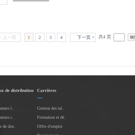
共4 页
< 上一页
1
2
3
4
下一页 >
x de distribution
Carrières
teurs l..
Gestion des tal..
teurs i..
Formation et dé..
 de dist..
Offre d'emploi