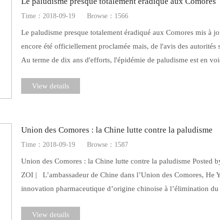
Le paludisme presque totalement éradiqué aux Comores
Time：2018-09-19
Browse：1566
Le paludisme presque totalement éradiqué aux Comores mis à jour
encore été officiellement proclamée mais, de l'avis des autorités san
Au terme de dix ans d'efforts, l'épidémie de paludisme est en voie
View details
Union des Comores : la Chine lutte contre la paludisme
Time：2018-09-19
Browse：1587
Union des Comores : la Chine lutte contre la paludisme Posted 
ZOI | L’ambassadeur de Chine dans l’Union des Comores, He Yanj
innovation pharmaceutique d’origine chinoise à l’élimination d
View details