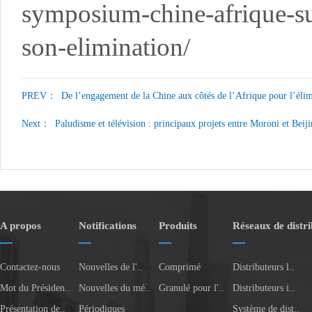
symposium-chine-afrique-su
son-elimination/
PREV：
De l’engagement de la Chine aux côtés de l’Afrique pour l’éli
Next：
Paludisme et télévision : principaux projets entre Moroni et Beij
A propos
Notifications
Produits
Réseaux de distri
Contactez-nous
Nouvelles de l'..
Comprimé
Distributeurs l..
Mot du Présiden..
Nouvelles du mé..
Granulé pour l'..
Distributeurs i..
Présentation de..
Périodiques
Système de dist..