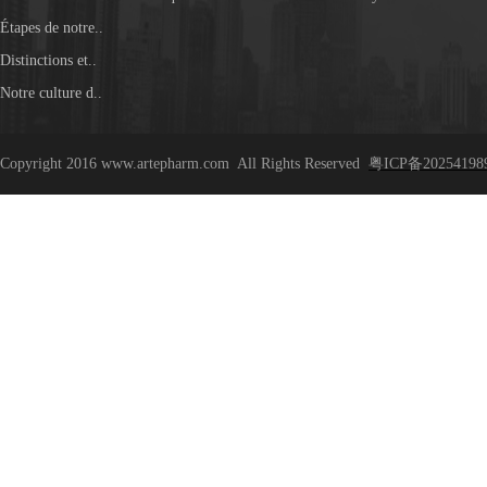
Étapes de notre..
Distinctions et..
Notre culture d..
Copyright 2016 www.artepharm.com
All Rights Reserved
粤ICP备20254198