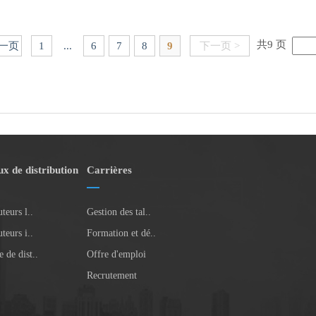
共9 页
上一页
1
...
6
7
8
9
下一页 >
x de distribution
Carrières
teurs l..
Gestion des tal..
teurs i..
Formation et dé..
 de dist..
Offre d'emploi
Recrutement