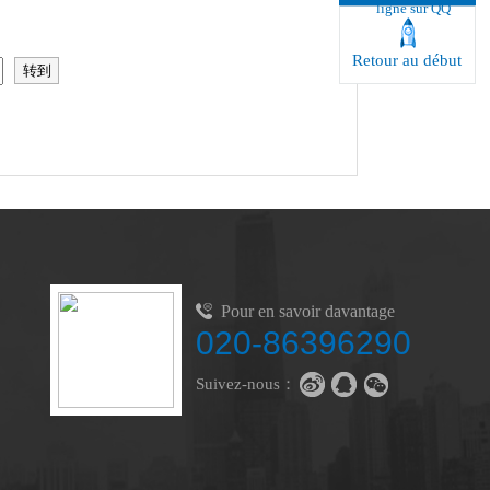
ligne sur QQ
Retour au début
Pour en savoir davantage
020-86396290
Suivez-nous：